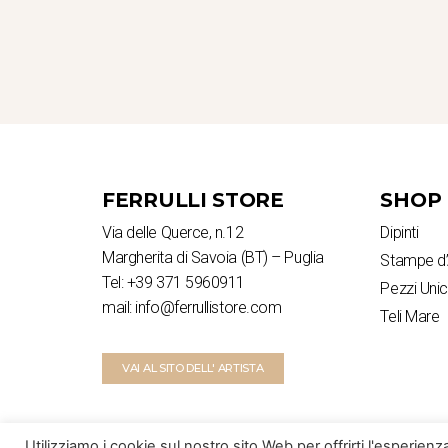
FERRULLI STORE
SHOP
Via delle Querce, n.12
Dipinti
Margherita di Savoia (BT) – Puglia
Stampe d’
Tel: +39 371 5960911
Pezzi Unic
mail: info@ferrullistore.com
Teli Mare
VAI AL SITO DELL' ARTISTA
Utilizziamo i cookie sul nostro sito Web per offrirti l'esperien