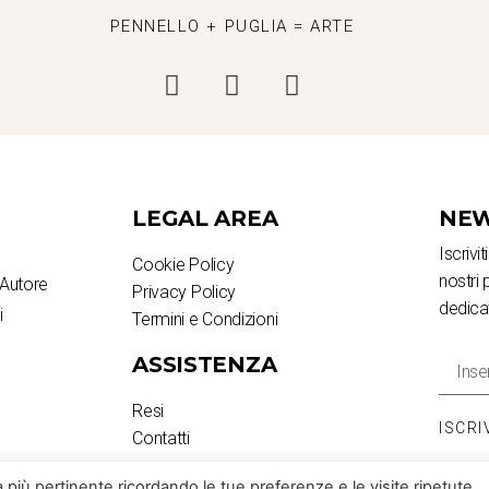
PENNELLO + PUGLIA = ARTE
LEGAL AREA
NEW
Iscrivi
Cookie Policy
nostri 
Autore
Privacy Policy
dedica
i
Termini e Condizioni
ASSISTENZA
Resi
ISCRI
Contatti
za più pertinente ricordando le tue preferenze e le visite ripetute.