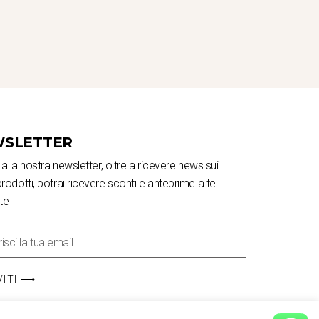
SLETTER
ti alla nostra newsletter, oltre a ricevere news sui
prodotti, potrai ricevere sconti e anteprime a te
te
VITI ⟶