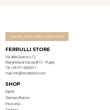
VAI AL SITO DELL' ARTISTA
FERRULLI STORE
Via delle Querce, n.12
Margherita di Savoia (BT) – Puglia
Tel: +39 371 5960911
mail: info@ferrullistore.com
SHOP
Dipinti
Stampe d’Autore
Pezzi Unici
Teli Mare