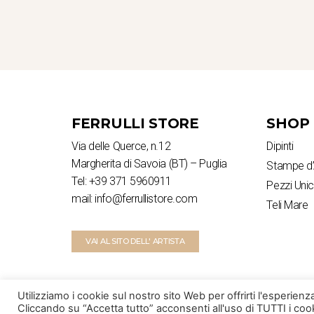
FERRULLI STORE
SHOP
Via delle Querce, n.12
Dipinti
Margherita di Savoia (BT) – Puglia
Stampe d’
Tel: +39 371 5960911
Pezzi Unic
mail: info@ferrullistore.com
Teli Mare
VAI AL SITO DELL' ARTISTA
Utilizziamo i cookie sul nostro sito Web per offrirti l'esperien
Cliccando su “Accetta tutto” acconsenti all'uso di TUTTI i cook