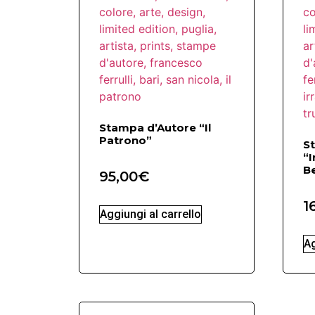
Stampa d’Autore “Il
Patrono”
S
“I
Be
95,00
€
1
Aggiungi al carrello
Ag