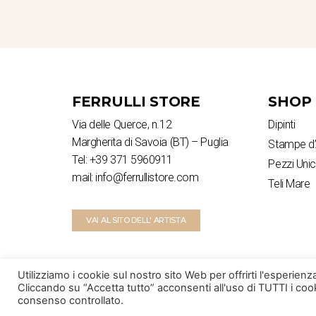
FERRULLI STORE
SHOP
Via delle Querce, n.12
Dipinti
Margherita di Savoia (BT) – Puglia
Stampe d’
Tel: +39 371 5960911
Pezzi Unic
mail: info@ferrullistore.com
Teli Mare
VAI AL SITO DELL' ARTISTA
Utilizziamo i cookie sul nostro sito Web per offrirti l'esperien
Cliccando su “Accetta tutto” acconsenti all'uso di TUTTI i cook
2026© C&V di Enrica Russo P.IVA 08586940721
consenso controllato.