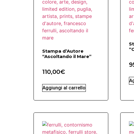
S
“C
Stampa d’Autore
“Ascoltando il Mare”
9
110,00
€
Ag
Aggiungi al carrello