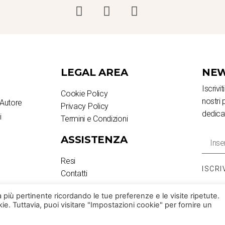
LEGAL AREA
NEW
Iscrivi
Cookie Policy
nostri 
Autore
Privacy Policy
dedica
i
Termini e Condizioni
ASSISTENZA
Resi
ISCRI
Contatti
za più pertinente ricordando le tue preferenze e le visite ripetute.
ie. Tuttavia, puoi visitare "Impostazioni cookie" per fornire un
Progettato da
PragmaWeb