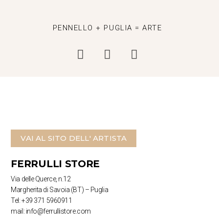
PENNELLO + PUGLIA = ARTE
VAI AL SITO DELL' ARTISTA
FERRULLI STORE
Via delle Querce, n.12
Margherita di Savoia (BT) – Puglia
Tel: +39 371 5960911
mail: info@ferrullistore.com