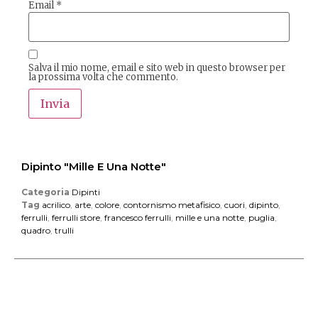
Email
*
Salva il mio nome, email e sito web in questo browser per
la prossima volta che commento.
Dipinto "Mille E Una Notte"
Categoria
Dipinti
Tag
acrilico
,
arte
,
colore
,
contornismo metafisico
,
cuori
,
dipinto
,
ferrulli
,
ferrulli store
,
francesco ferrulli
,
mille e una notte
,
puglia
,
quadro
,
trulli