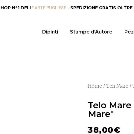
SHOP N°1 DELL'
- SPEDIZIONE GRATIS OLTRE
ARTE PUGLIESE
Dipinti
Stampe d’Autore
Pezz
Home
/
Teli Mare
/ 
Telo Mare 
Mare"
38,00
€