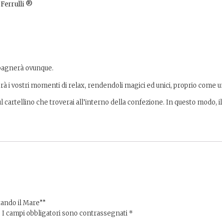
errulli ®️
pagnerà ovunque.
à i vostri momenti di relax, rendendoli magici ed unici, proprio come u
sul cartellino che troverai all’interno della confezione. In questo modo, 
tando il Mare””
.
I campi obbligatori sono contrassegnati
*