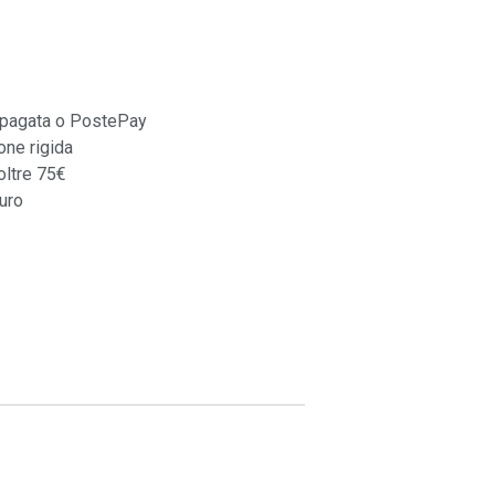
epagata o PostePay
one rigida
oltre 75€
uro