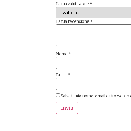
La tua valutazione
*
La tua recensione
*
Nome
*
Email
*
Salva il mio nome, email e sito web i