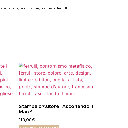
tate
,
ferrulli
,
ferrulli store
,
francesco ferrulli
,
i”
Stampa d’Autore “Ascoltando il
Mare”
110,00
€