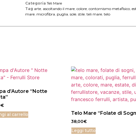
Categoria
Teli Mare
Tag
arte
,
ascoltando il mare
,
colore
,
contornismo metafisico
,
es
mare
,
microfibra
,
puglia
,
sole
,
stile
,
teli mare
,
telo
a d’Autore “Notte
ata”
0
€
Telo Mare “Folate di Sogn
gi al carrello
38,00
€
Leggi tutto